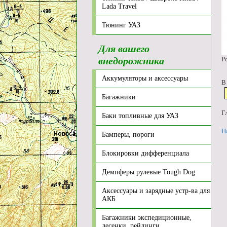
Lada Travel
Тюнинг УАЗ
Для вашего
внедорожника
Р
Аккумуляторы и аксессуары
В
Багажники
Г
Баки топливные для УАЗ
Н
Бамперы, пороги
Блокировки дифференциала
Демпферы рулевые Tough Dog
Аксессуары и зарядные устр-ва для
АКБ
Багажники экспедиционные,
лесенки, рейлинги