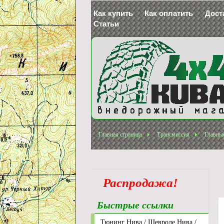
Как купить
Как оплатить
Дост
Статьи
Главная страница
Трансмиссия
Главны
Распродажа!
Быстрые ссылки
Тюнинг Нива / Шевроле Нива /