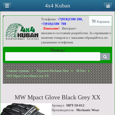
4x4 Kuban
Телефоны:
+7(918)1500 200,
Корзина
+7(918)1500 700
Внимание!
Интернет-
магазин в состоянии разработки. За справками о
наличии товаров и с заказами обращайтесь по
указанным телефонам.
Поиск:
Главная страница
Перчатки Mechanix Wear
M-Pact
MW Mpact Glove Black Grey XX
MW Mpact Glove Black Grey XX
Артикул:
MPT-58-012
Производитель:
Mechanix Wear