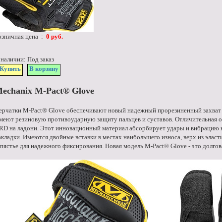
озничная цена :
0 руб.
 наличии: Под заказ
Купить
В корзину
echanix M-Pact® Glove
ерчатки M-Pact® Glove обеспечивают новый надежный прорезиненный захват б
меют резиновую противоударную защиту пальцев и суставов. Отличительная о
RD на ладони. Этот инновационный материал абсорбирует удары и вибрацию 
акладки. Имеются двойные вставки в местах наибольшего износа, верх из эласти
апястье для надежного фиксирования. Новая модель M-Pact® Glove - это долго