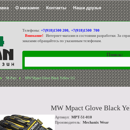
авка
О магазине
Контакты
Наши друзья
Телефоны:
+7(918)1500 200, +7(918)1500 700
Внимание!
Интернет-магазин в состоянии разработки. За спра
заказами обращайтесь по указанным телефонам.
Поиск:
M-Pact
MW Mpact Glove Black Yellow LG
MW Mpact Glove Black Ye
Артикул:
MPT-51-010
Производитель:
Mechanix Wear