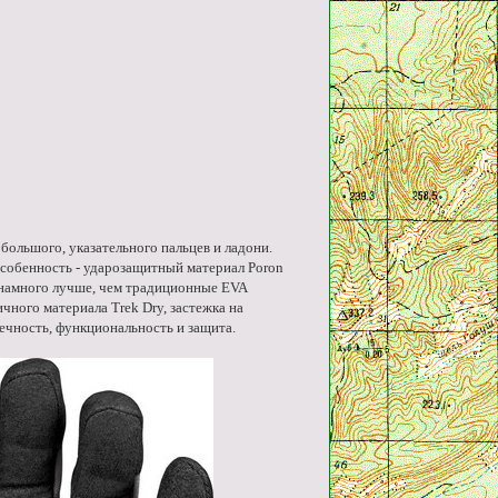
ольшого, указательного пальцев и ладони.
собенность - ударозащитный материал Poron
намного лучше, чем традиционные EVA
чного материала Trek Dry, застежка на
вечность, функциональность и защита.