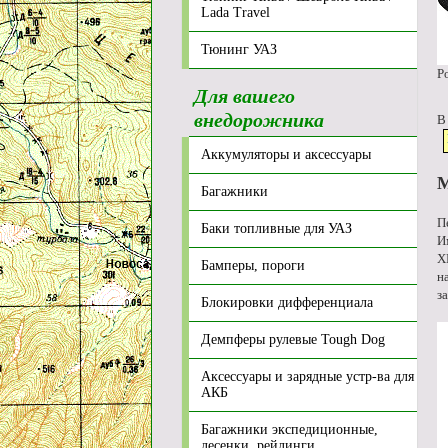
Lada Travel
Тюнинг УАЗ
Р
Для вашего
внедорожника
В
Аккумуляторы и аксессуары
M
Багажники
П
Баки топливные для УАЗ
И
X
Бамперы, пороги
н
з
Блокировки дифференциала
Демпферы рулевые Tough Dog
Аксессуары и зарядные устр-ва для
АКБ
Багажники экспедиционные,
лесенки, рейлинги