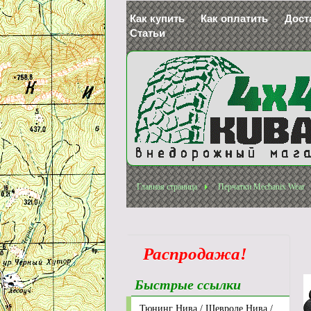
Как купить
Как оплатить
Дост
Статьи
Главная страница
Перчатки Mechanix Wear
Распродажа!
Быстрые ссылки
Тюнинг Нива / Шевроле Нива /