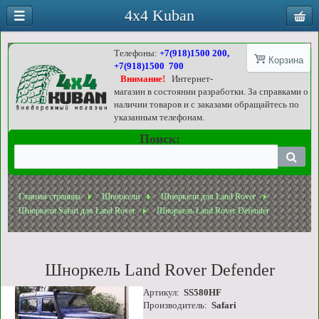
4x4 Kuban
Телефоны:
+7(918)1500 200,
Корзина
+7(918)1500 700
Внимание!
Интернет-
магазин в состоянии разработки. За справками о
наличии товаров и с заказами обращайтесь по
указанным телефонам.
Поиск:
Главная страница
Шноркели
Шноркели для Land Rover
Шноркели Safari для Land Rover
Шноркель Land Rover Defender
Шноркель Land Rover Defender
Артикул:
SS580HF
Производитель:
Safari