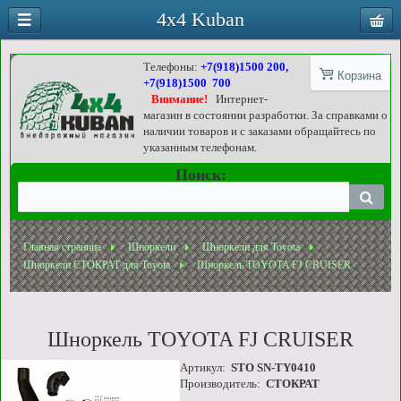
4x4 Kuban
Телефоны:
+7(918)1500 200,
Корзина
+7(918)1500 700
Внимание!
Интернет-
магазин в состоянии разработки. За справками о
наличии товаров и с заказами обращайтесь по
указанным телефонам.
Поиск:
Главная страница
Шноркели
Шноркели для Toyota
Шноркели СТОКРАТ для Toyota
Шноркель TOYOTA FJ CRUISER
Шноркель TOYOTA FJ CRUISER
Артикул:
STO SN-TY0410
Производитель:
СТОКРАТ