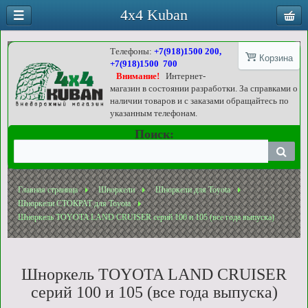
4x4 Kuban
Телефоны:
+7(918)1500 200,
Корзина
+7(918)1500 700
Внимание!
Интернет-
магазин в состоянии разработки. За справками о
наличии товаров и с заказами обращайтесь по
указанным телефонам.
Поиск:
Главная страница
Шноркели
Шноркели для Toyota
Шноркели СТОКРАТ для Toyota
Шноркель TOYOTA LAND CRUISER серий 100 и 105 (все года выпуска)
Шноркель TOYOTA LAND CRUISER
серий 100 и 105 (все года выпуска)