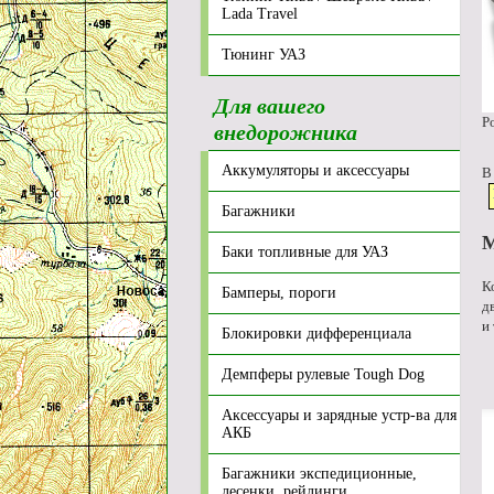
Lada Travel
Тюнинг УАЗ
Для вашего
Р
внедорожника
Аккумуляторы и аксессуары
В
Багажники
M
Баки топливные для УАЗ
К
Бамперы, пороги
д
и
Блокировки дифференциала
Демпферы рулевые Tough Dog
Аксессуары и зарядные устр-ва для
АКБ
Багажники экспедиционные,
лесенки, рейлинги