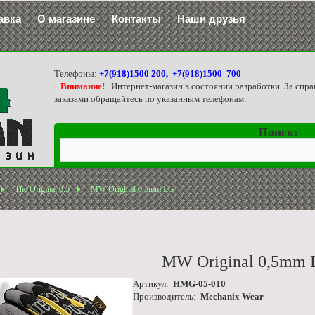
авка
О магазине
Контакты
Наши друзья
Телефоны:
+7(918)1500 200, +7(918)1500 700
Внимание!
Интернет-магазин в состоянии разработки. За спра
заказами обращайтесь по указанным телефонам.
Поиск:
The Original 0.5
MW Original 0,5mm LG
MW Original 0,5mm
Артикул:
HMG-05-010
Производитель:
Mechanix Wear