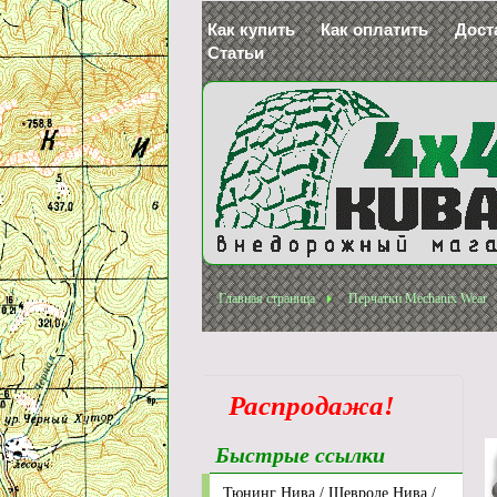
Как купить
Как оплатить
Дост
Статьи
Главная страница
Перчатки Mechanix Wear
Распродажа!
Быстрые ссылки
Тюнинг Нива / Шевроле Нива /