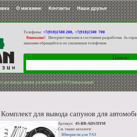
авка
О магазине
Контакты
Наши друзья
Телефоны:
+7(918)1500 200, +7(918)1500 700
Внимание!
Интернет-магазин в состоянии разработки. За спра
заказами обращайтесь по указанным телефонам.
Поиск:
т для вывода сапунов для автомобилей УАЗ универсальный
Комплект для вывода сапунов для автомо
Артикул:
4S-BR-ADS/DYM
См. также каталоги:
Шноркели для УАЗ