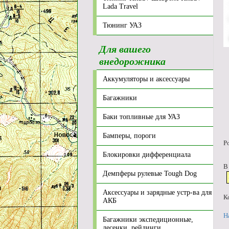
Lada Travel
Тюнинг УАЗ
Для вашего
внедорожника
Аккумуляторы и аксессуары
Багажники
Баки топливные для УАЗ
Бамперы, пороги
Р
Блокировки дифференциала
В
Демпферы рулевые Tough Dog
Аксессуары и зарядные устр-ва для
К
АКБ
Н
Багажники экспедиционные,
лесенки, рейлинги