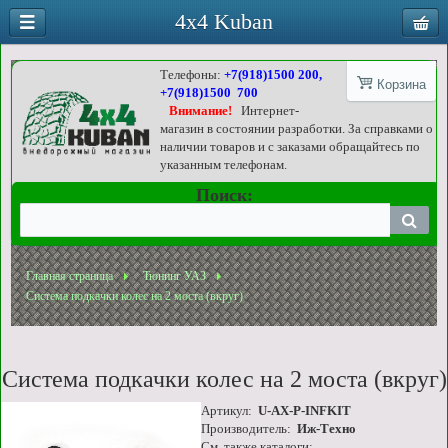
4x4 Kuban
Телефоны:
+7(918)1500 200,
Корзина
+7(918)1500 700
Внимание!
Интернет-
магазин в состоянии разработки. За справками о
наличии товаров и с заказами обращайтесь по
указанным телефонам.
Поиск:
Главная страница
Тюнинг УАЗ
Система подкачки колес на 2 моста (вкруг)
Система подкачки колес на 2 моста (вкруг)
Артикул:
U-AX-P-INFKIT
Производитель:
Иж-Техно
См. также каталоги: