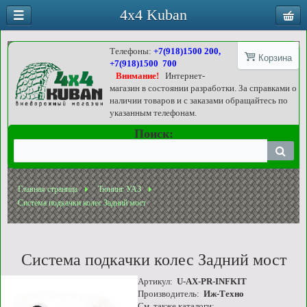
4x4 Kuban
Телефоны:
+7(918)1500 200,
Корзина
+7(918)1500 700
Внимание!
Интернет-
магазин в состоянии разработки. За справками о
наличии товаров и с заказами обращайтесь по
указанным телефонам.
Поиск:
Главная страница
Тюнинг УАЗ
Система подкачки колес Задний мост
Система подкачки колес Задний мост
Артикул:
U-AX-PR-INFKIT
Производитель:
Иж-Техно
См. также каталоги: