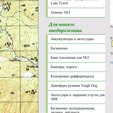
Lada Travel
Тюнинг УАЗ
Для вашего
Р
внедорожника
В
Аккумуляторы и аксессуары
Багажники
У
Баки топливные для УАЗ
Н
Бамперы, пороги
Блокировки дифференциала
Демпферы рулевые Tough Dog
Аксессуары и зарядные устр-ва для
АКБ
Багажники экспедиционные,
лесенки, рейлинги