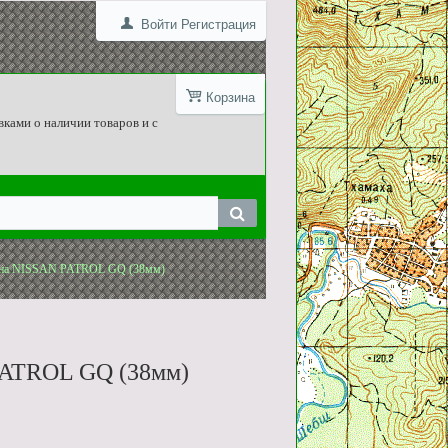
Войти
Регистрация
Корзина
вками о наличии товаров и с
а на NISSAN PATROL GQ (38мм)
 PATROL GQ (38мм)