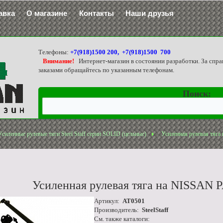
авка
О магазине
Контакты
Наши друзья
Телефоны:
+7(918)1500 200, +7(918)1500 700
Внимание!
Интернет-магазин в состоянии разработки. За спра
заказами обращайтесь по указанным телефонам.
Поиск:
Усиленные рулевые тяги Steel Staff серии SOLID (цельные)
Усиленная рулевая тяг
Усиленная рулевая тяга на NISSAN
Артикул:
AT0501
Производитель:
SteelStaff
См. также каталоги: