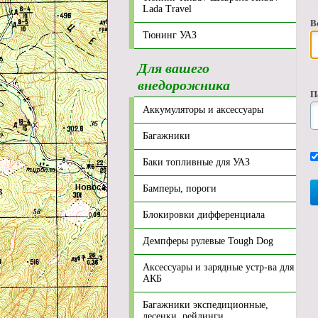
Lada Travel
В
Тюнинг УАЗ
Для вашего
внедорожника
П
Аккумуляторы и аксессуары
Багажники
Баки топливные для УАЗ
Бамперы, пороги
Блокировки дифференциала
Демпферы рулевые Tough Dog
Аксессуары и зарядные устр-ва для
АКБ
Багажники экспедиционные,
лесенки, рейлинги