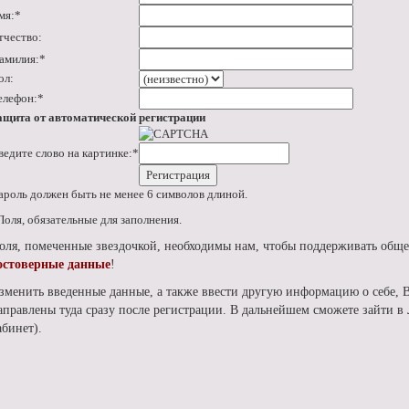
мя:
*
тчество:
амилия:
*
ол:
елефон:
*
ащита от автоматической регистрации
ведите слово на картинке:
*
ароль должен быть не менее 6 символов длиной.
Поля, обязательные для заполнения.
оля, помеченные звездочкой, необходимы нам, чтобы поддерживать обще
остоверные данные
!
зменить введенные данные, а также ввести другую информацию о себе, 
аправлены туда сразу после регистрации. В дальнейшем сможете зайти 
абинет).