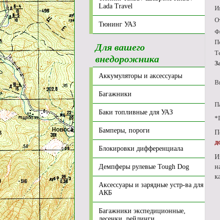
Lada Travel
И
О
Тюнинг УАЗ
Ф
П
Для вашего
Т
внедорожника
З
Аккумуляторы и аксессуары
В
Багажники
П
Баки топливные для УАЗ
*
Бамперы, пороги
П
д
Блокировки дифференциала
И
Демпферы рулевые Tough Dog
н
к
Аксессуары и зарядные устр-ва для
АКБ
Багажники экспедиционные,
лесенки, рейлинги