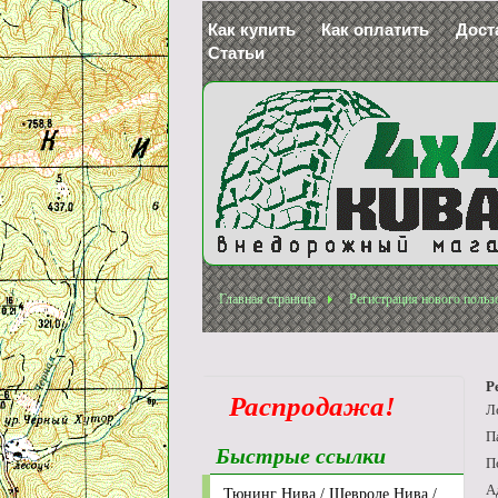
Как купить
Как оплатить
Дост
Статьи
Главная страница
Регистрация нового польз
Р
Распродажа!
Л
П
Быстрые ссылки
П
А
Тюнинг Нива / Шевроле Нива /