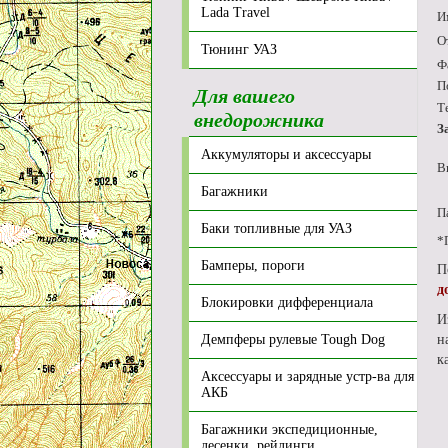
Lada Travel
И
О
Тюнинг УАЗ
Ф
П
Для вашего
Т
внедорожника
З
Аккумуляторы и аксессуары
В
Багажники
П
Баки топливные для УАЗ
*
Бамперы, пороги
П
д
Блокировки дифференциала
И
Демпферы рулевые Tough Dog
н
к
Аксессуары и зарядные устр-ва для
АКБ
Багажники экспедиционные,
лесенки, рейлинги