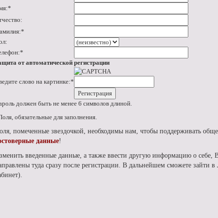
мя:
*
тчество:
амилия:
*
ол:
елефон:
*
ащита от автоматической регистрации
ведите слово на картинке:
*
ароль должен быть не менее 6 символов длиной.
Поля, обязательные для заполнения.
оля, помеченные звездочкой, необходимы нам, чтобы поддерживать обще
остоверные данные
!
зменить введенные данные, а также ввести другую информацию о себе, 
аправлены туда сразу после регистрации. В дальнейшем сможете зайти 
абинет).