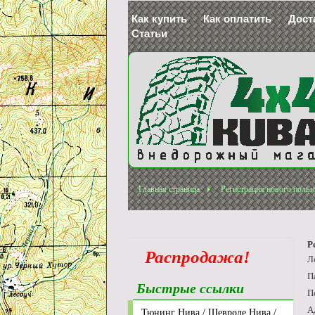
Как купить
Как оплатить
Дост
Статьи
Главная страница
Регистрация нового польз
Р
Распродажа!
Л
П
Быстрые ссылки
П
А
Тюнинг Нива / Шевроле Нива /