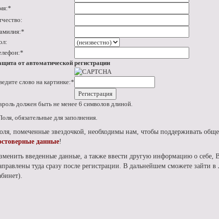
мя:
*
тчество:
амилия:
*
ол:
елефон:
*
ащита от автоматической регистрации
ведите слово на картинке:
*
ароль должен быть не менее 6 символов длиной.
Поля, обязательные для заполнения.
оля, помеченные звездочкой, необходимы нам, чтобы поддерживать обще
остоверные данные
!
зменить введенные данные, а также ввести другую информацию о себе, 
аправлены туда сразу после регистрации. В дальнейшем сможете зайти 
абинет).