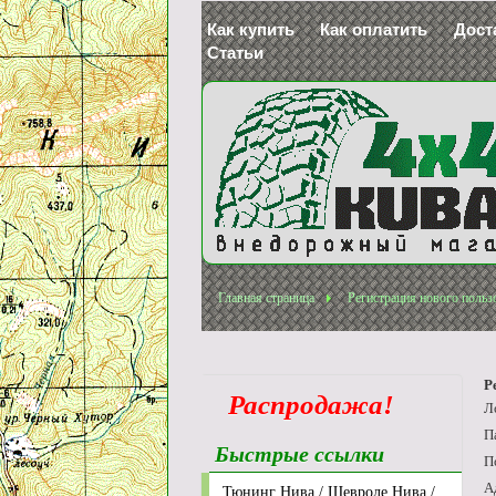
Как купить
Как оплатить
Дост
Статьи
Главная страница
Регистрация нового польз
Р
Распродажа!
Л
П
Быстрые ссылки
П
А
Тюнинг Нива / Шевроле Нива /