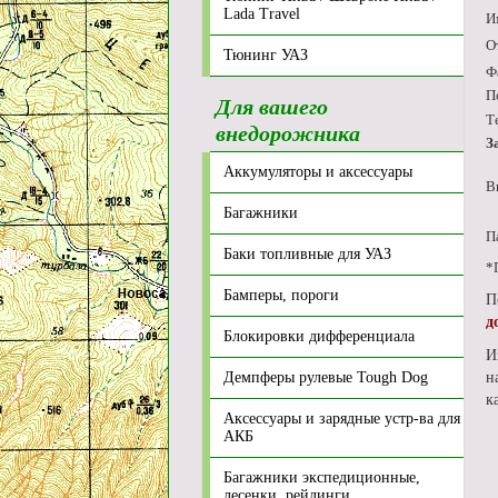
Lada Travel
И
О
Тюнинг УАЗ
Ф
П
Для вашего
Т
внедорожника
З
Аккумуляторы и аксессуары
В
Багажники
П
Баки топливные для УАЗ
*
Бамперы, пороги
П
д
Блокировки дифференциала
И
Демпферы рулевые Tough Dog
н
к
Аксессуары и зарядные устр-ва для
АКБ
Багажники экспедиционные,
лесенки, рейлинги